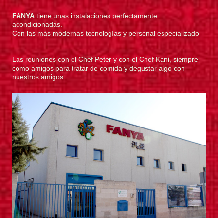
FANYA
tiene unas instalaciones perfectamente
acondicionadas.
Con las más modernas tecnologías y personal especializado.
Las reuniones con el Chef Peter y con el Chef Kani, siempre
como amigos para tratar de comida y degustar algo con
nuestros amigos.